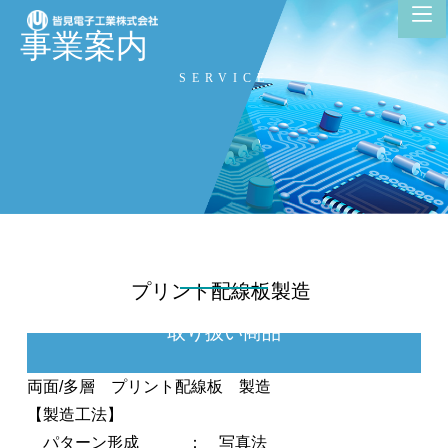
コ
事業案内
ン
テ
SERVICE
ン
ツ
へ
ス
キ
ッ
プ
プリント配線板製造
取り扱い商品
両面/多層 プリント配線板 製造
【製造工法】
パターン形成 ： 写真法