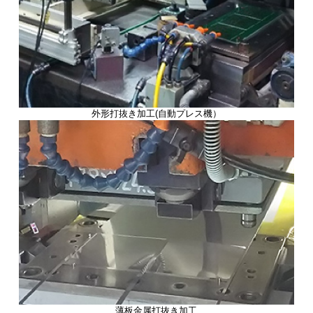
外形打抜き加工(自動プレス機）
薄板金属打抜き加工